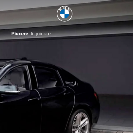
Piacere
di guidare